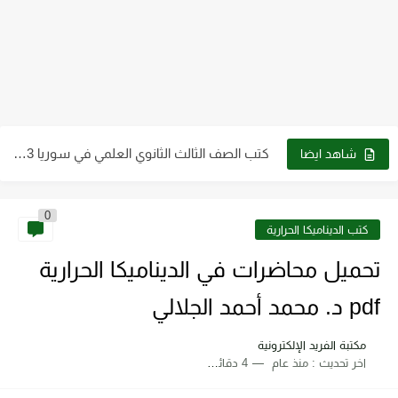
كتب الصف التاسع pdf سوريا 2023 - 2024
كتب الصف الثالث الثانوي العلمي في سوريا 2023 - 2024...
شاهد ايضا
كتب الصف العاشر في سوريا 2023 - 2024 pdf| كتب...
0
كتب الصف الثاني الثانوي علمي وأدبي ـ سوريا 2023 -...
كتب الديناميكا الحرارية
كتاب الطاقة والتقنية والتوجهات للمستقبل pdf
تحميل محاضرات في الديناميكا الحرارية
تحميل كتاب فيزياء الحيود pdf د. سامي مظلوم صالح
pdf د. محمد أحمد الجلالي
تحميل كتاب شرح قياس وفحص الترانزستور pdf
مكتبة الفريد الإلكترونية
اخر تحديث :
منذ عام
4 دقائق للقراءة
تحميل كتاب أجهزة طبية 2 عملي pdf رابط مباشر