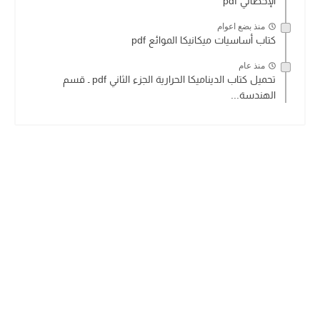
الإحصائي pdf
منذ بضع اعوام
كتاب أساسيات ميكانيكا الموائع pdf
منذ عام
تحميل كتاب الديناميكا الحرارية الجزء الثاني pdf ـ قسم
الهندسة...