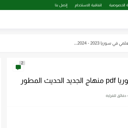
 الخصوصية
اتفاقية الاستخدام
إتصل بنا
سوريا 2023 - 2024...
ب...
2
بي ـ سوريا 2023 -...
هات للمستقبل pdf
 المطور
راءة
الترانزستور pdf
الهندسي pdf برابط مباشر