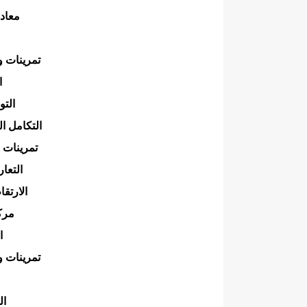
معاد
تمرينات 
ا
التو
التكامل ا
تمرينات 
التعا
الارتق
مركز
ا
تمرينات 
ا