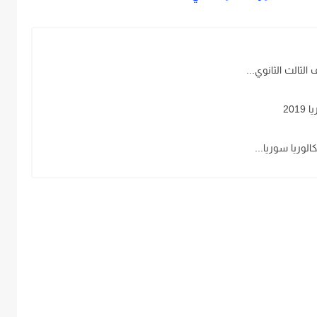
لثالث الثانوي...
20
الوريا سوريا...