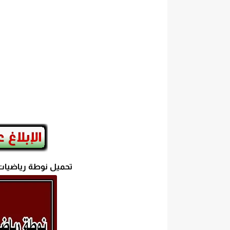
تحميل كتاب الترموديناميك pdf للدكتور. عقيل سلوم مجانا
تحميل نوطة رياضيات بكالوريا س