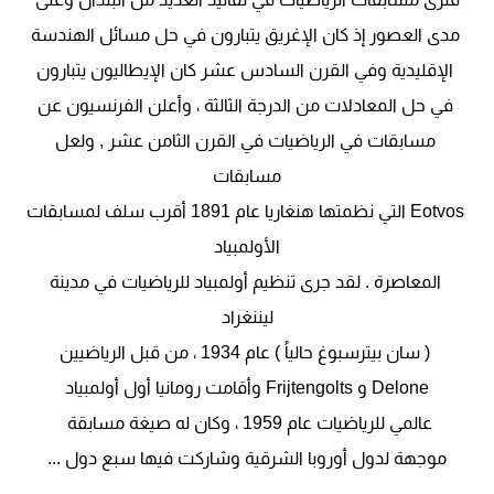
مدى العصور إذ كان الإغريق يتبارون في حل مسائل الهندسة
الإقليدية وفي القرن السادس عشر كان الإيطاليون يتبارون
في حل المعادلات من الدرجة الثالثة ، وأعلن الفرنسيون عن
مسابقات في الرياضيات في القرن الثامن عشر , ولعل
مسابقات
Eotvos التي نظمتها هنغاريا عام 1891 أقرب سلف لمسابقات
الأولمبياد
المعاصرة . لقد جرى تنظيم أولمبياد للرياضيات في مدينة
ليننغراد
( سان بيترسبوغ حالياُ ) عام 1934 ، من قبل الرياضيين
Delone و Frijtengolts وأقامت رومانيا أول أولمبياد
عالمي للرياضيات عام 1959 ، وكان له صيغة مسابقة
موجهة لدول أوروبا الشرقية وشاركت فيها سبع دول ...