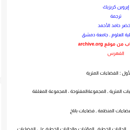
إيروين كريزيك
ترجمة
خضر حامد الأحمد
ية العلوم ـ جامعة دمشق
 موقع archive.org
الفهرس
ول : الفضاءات المترية
ءات المترية ـ المجموعةالمفتوحة ، المجموعة المغلقة
لفضاءات المنظمة ـ فضاءات باناخ
ـ الداليات الخطية ـ المؤثرات والداليات الخطية على الفضاءات