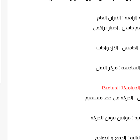
الرابعة : الاتزان العام
م جاسئ ـ اختبار تراكمي
الخامس : الازدواجات
السادسة : مركز الثقل
ً الديناميكا: الديناميكا
لى : الحركة في خط مستقيم
نية : قوانين نيوتن للحركة
لثالثة : الدفع والتصادم