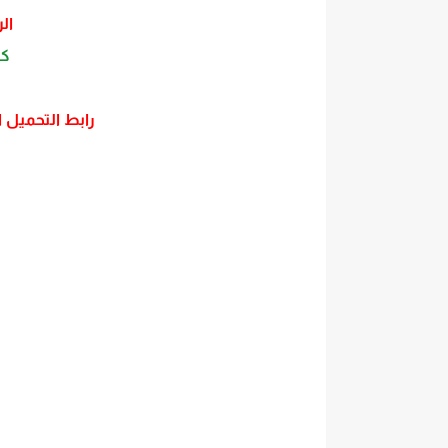
ال
كت
رابط التحميل 