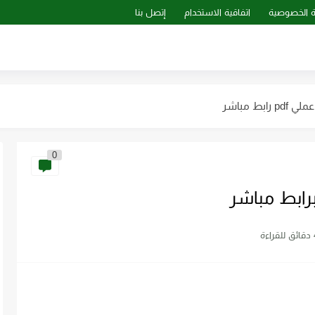
 الخصوصية
اتفاقية الاستخدام
إتصل بنا
هات للمستقبل pdf
الترانزستور pdf
الهندسي pdf برابط مباشر
0
راءة