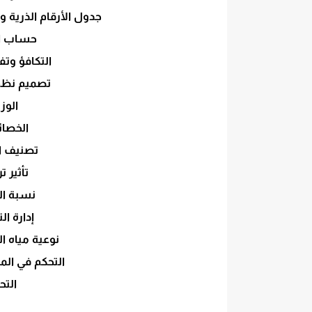
جدول الأرقام الذرية وا
حساب الت
التكافؤ وتف
تصميم نظم
الوز
الخصائ
تصنيف ال
تأثير تر
نسبة ال
إدارة ال
نوعية مياه ال
التحكم في الم
التح