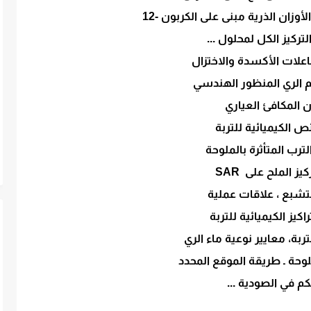
لأوزان الذرية مبنى على الكربون -12
ركيز الكل لمحلول ...
اعلات الأكسدة والاختزال
 الري المنظور الهندسي
ن المكافئ العياري
ص الكيميائية للتربة
ترب المتأثرة بالملوحة
كيز الملح على SAR
تشبع ، علاقات عملية
تراكيز الكيميائية للتربة
تربة، معايير نوعية ماء الري
لوحة ـ طريقة الموقع المحدد
كم في الصودية ...