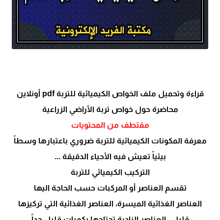
قراءة وتحميل ملف الخواص الكيميائية للتربة pdf أونلاين
محاضرة حول خواص تربة الأراضي الزراعية
مقتطف من المحتويات
معرفة المكونات الكيميائية للتربة ضروري باعتبارها وسطاً
بيئياً تعيش فيه الأحياء الدقيقة ...
التركيب الكيميائي للتربة
تقسم العناصر أو المركبات حسب الحاجة اليها
العناصر الغذائية الميسرة، العناصر الغذائية التي تركيزها
قليل ، العناصر النادرة تحتاجها بكميات قليل جداً