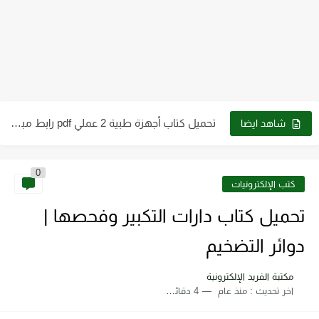
كتب الصف الثاني الثانوي علمي وأدبي ـ سوريا 2023 -...
كتاب الطاقة والتقنية والتوجهات للمستقبل pdf
تحميل كتاب فيزياء الحيود pdf د. سامي مظلوم صالح
تحميل كتاب شرح قياس وفحص الترانزستور pdf
تحميل كتاب أجهزة طبية 2 عملي pdf رابط مباشر
شاهد ايضا
تحميل كتاب أساسيات ومبادئ الرسم الهندسي pdf برابط مباشر
0
تحميل كتاب الترموديناميك pdf للدكتور. عقيل سلوم مجانا
كتب الإلكترونيات
تحميل كتاب دارات التكبير وفحصها |
دوائر التضخيم
مكتبة الفريد الإلكترونية
اخر تحديث :
منذ عام
4 دقائق للقراءة