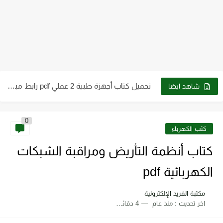
كتب الصف الثاني الثانوي علمي وأدبي ـ سوريا 2023 -...
كتاب الطاقة والتقنية والتوجهات للمستقبل pdf
تحميل كتاب فيزياء الحيود pdf د. سامي مظلوم صالح
تحميل كتاب شرح قياس وفحص الترانزستور pdf
تحميل كتاب أجهزة طبية 2 عملي pdf رابط مباشر
شاهد ايضا
تحميل كتاب أساسيات ومبادئ الرسم الهندسي pdf برابط مباشر
0
تحميل كتاب الترموديناميك pdf للدكتور. عقيل سلوم مجانا
كتب الكهرباء
كتاب أنظمة التأريض ومراقبة الشبكات
الكهربائية pdf
مكتبة الفريد الإلكترونية
اخر تحديث :
منذ عام
4 دقائق للقراءة