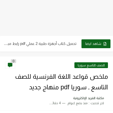
كتب الصف الثاني الثانوي علمي وأدبي ـ سوريا 2023 -...
كتاب الطاقة والتقنية والتوجهات للمستقبل pdf
تحميل كتاب فيزياء الحيود pdf د. سامي مظلوم صالح
تحميل كتاب شرح قياس وفحص الترانزستور pdf
تحميل كتاب أجهزة طبية 2 عملي pdf رابط مباشر
شاهد ايضا
تحميل كتاب أساسيات ومبادئ الرسم الهندسي pdf برابط مباشر
0
تحميل كتاب الترموديناميك pdf للدكتور. عقيل سلوم مجانا
الصف التاسع سوريا
ملخص قواعد اللغة الفرنسية للصف
التاسع ـ سوريا pdf منهاج جديد
مكتبة الفريد الإلكترونية
اخر تحديث :
منذ بضع اعوام
4 دقائق للقراءة