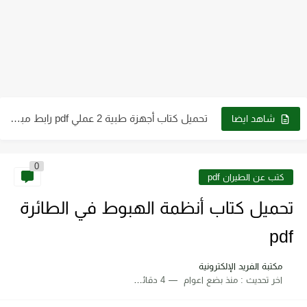
كتب الصف الثاني الثانوي علمي وأدبي ـ سوريا 2023 -...
كتاب الطاقة والتقنية والتوجهات للمستقبل pdf
تحميل كتاب فيزياء الحيود pdf د. سامي مظلوم صالح
تحميل كتاب شرح قياس وفحص الترانزستور pdf
تحميل كتاب أجهزة طبية 2 عملي pdf رابط مباشر
شاهد ايضا
تحميل كتاب أساسيات ومبادئ الرسم الهندسي pdf برابط مباشر
0
تحميل كتاب الترموديناميك pdf للدكتور. عقيل سلوم مجانا
كتب عن الطيران pdf
تحميل كتاب أنظمة الهبوط في الطائرة
pdf
مكتبة الفريد الإلكترونية
اخر تحديث :
منذ بضع اعوام
4 دقائق للقراءة