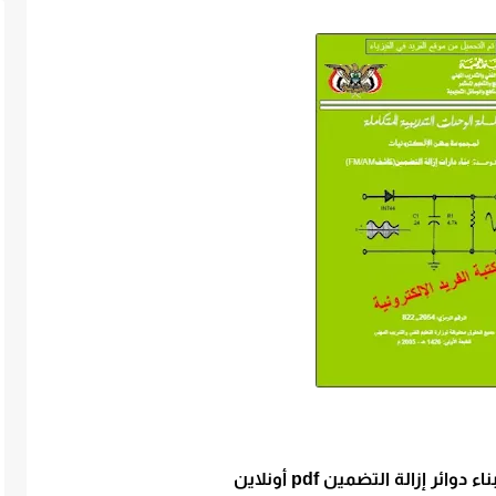
ئر إزالة التضمين pdf أونلاين