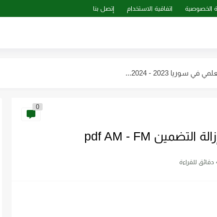
 الخصوصية
اتفاقية الاستخدام
إتصل بنا
سوريا 2023 - 2024...
ب...
0
بي ـ سوريا 2023 -...
هات للمستقبل pdf
ضمين pdf AM - FM
راءة
الترانزستور pdf
الهندسي pdf برابط مباشر