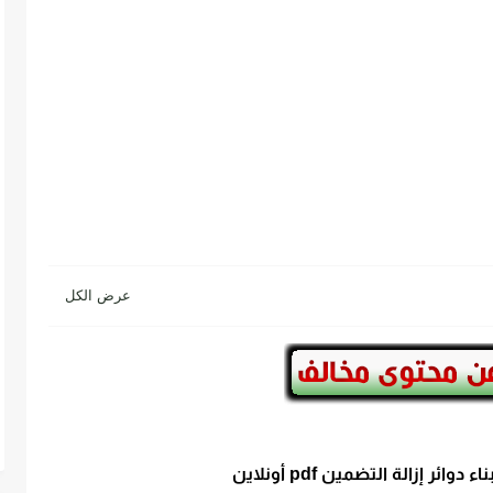
ئر إزالة التضمين pdf أونلاين