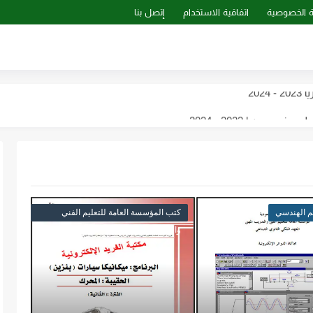
 الخصوصية
اتفاقية الاستخدام
إتصل بنا
سوريا 2023 - 2024...
ب...
بي ـ سوريا 2023 -...
هات للمستقبل pdf
 الهندسي
كتب المؤسسة العامة للتعليم الفني
والتدريب المهني
الترانزستور pdf
الهندسي pdf برابط مباشر