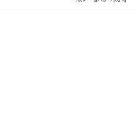
اخر تحديث :
منذ عام
5 دقائق للقراءة